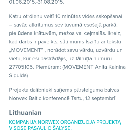
01.06.2015.-31.08.2015.
Katru otrdienu veltī 10 minūtes vides sakopšanai
– savāc atkritumus sev tuvumā esošajā parkā,
pie ūdens krātuvēm, mežos vai ceļmalās. Ikreiz,
kad darbs ir paveikts, sūti mums īsziņu ar tekstu
„MOVEMENT” , norādot savu vārdu, uzvārdu un
vietu, kur esi pastrādājis, uz tālruņa numuru
27705105. Piemēram: (MOVEMENT Anita Kalnina
Sigulda)
Projekta dalībnieki saņems pārsteiguma balvas
Norwex Baltic konferencē Tartu, 12.septembrī.
Lithuanian
KOMPANIJA NORWEX ORGANIZUOJA PROJEKTĄ
VISOSE PASAULIO ŠALYSE.