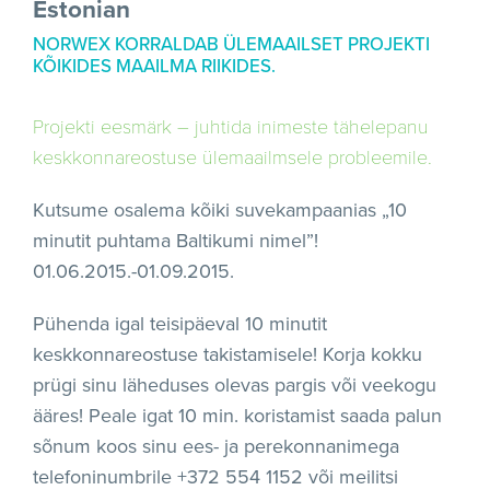
Estonian
NORWEX KORRALDAB ÜLEMAAILSET PROJEKTI
KÕIKIDES MAAILMA RIIKIDES.
Projekti eesmärk – juhtida inimeste tähelepanu
keskkonnareostuse ülemaailmsele probleemile.
Kutsume osalema kõiki suvekampaanias „10
minutit puhtama Baltikumi nimel”!
01.06.2015.-01.09.2015.
Pühenda igal teisipäeval 10 minutit
keskkonnareostuse takistamisele! Korja kokku
prügi sinu läheduses olevas pargis või veekogu
ääres! Peale igat 10 min. koristamist saada palun
sõnum koos sinu ees- ja perekonnanimega
telefoninumbrile +372 554 1152 või meilitsi