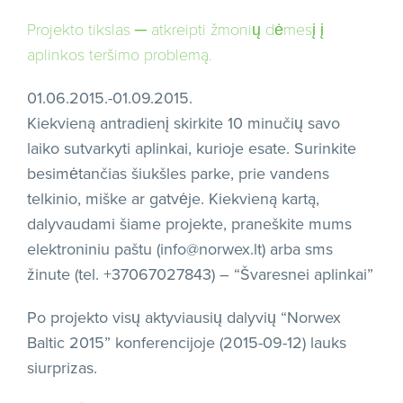
Projekto tikslas ─ atkreipti žmonių dėmesį į
aplinkos teršimo problemą.
01.06.2015.-01.09.2015.
Kiekvieną antradienį skirkite 10 minučių savo
laiko sutvarkyti aplinkai, kurioje esate. Surinkite
besimėtančias šiukšles parke, prie vandens
telkinio, miške ar gatvėje. Kiekvieną kartą,
dalyvaudami šiame projekte, praneškite mums
elektroniniu paštu (info@norwex.lt) arba sms
žinute (tel. +37067027843) – “Švaresnei aplinkai”
Po projekto visų aktyviausių dalyvių “Norwex
Baltic 2015” konferencijoje (2015-09-12) lauks
siurprizas.