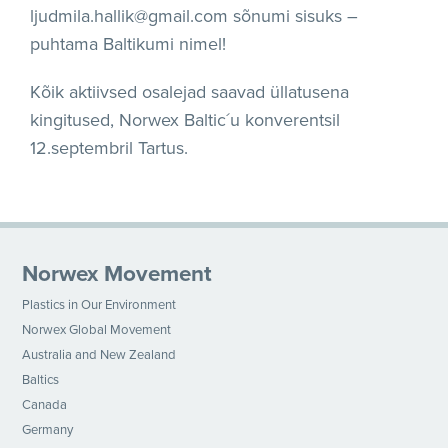
ljudmila.hallik@gmail.com sõnumi sisuks –
puhtama Baltikumi nimel!
Kõik aktiivsed osalejad saavad üllatusena
kingitused, Norwex Baltic´u konverentsil
12.septembril Tartus.
Norwex Movement
Plastics in Our Environment
Norwex Global Movement
Australia and New Zealand
Baltics
Canada
Germany